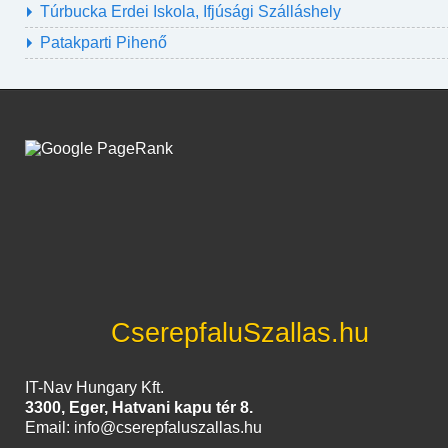
Túrbucka Erdei Iskola, Ifjúsági Szálláshely
Patakparti Pihenő
CserepfaluSzallas.hu
IT-Nav Hungary Kft.
3300, Eger, Hatvani kapu tér 8.
Email: info@cserepfaluszallas.hu