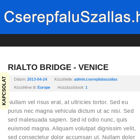
RIALTO BRIDGE - VENICE
KAPCSOLAT
Dátum:
2013-04-24
Közzétette:
admin.cserepfaluszallas
Közzétéve itt:
Europe
Hozzászólások:
1
Nullam vel risus erat, at ultricies tortor. Sed eu
purus nec magna vehicula dictum ut ac nisi. Sed
sed malesuada sapien. Sed id odio nunc, quis
euismod magna. Aliquam volutpat dignissim velit,
sed consectetur dolor accumsan ut. Nullam dolor