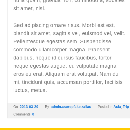
nulla quam, gravida non, commodo a, sodales
sit amet, nisi.
Sed adipiscing ornare risus. Morbi est est,
blandit sit amet, sagittis vel, euismod vel, velit.
Pellentesque egestas sem. Suspendisse
commodo ullamcorper magna. Praesent
dapibus, neque id cursus faucibus, tortor
neque egestas augue, eu vulputate magna
eros eu erat. Aliquam erat volutpat. Nam dui
mi, tincidunt quis, accumsan porttitor, facilisis
luctus, metus.
On:
2013-03-20
By:
admin.cserepfaluszallas
Posted in
Asia
,
Trip
Comments:
0