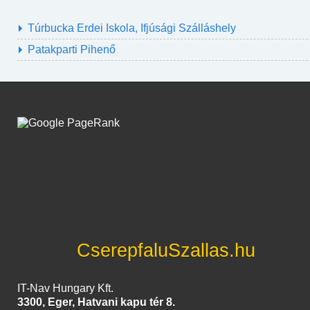
Túrbucka Erdei Iskola, Ifjúsági Szálláshely
Patakparti Pihenő
CserepfaluSzallas.hu
IT-Nav Hungary Kft.
3300, Eger, Hatvani kapu tér 8.