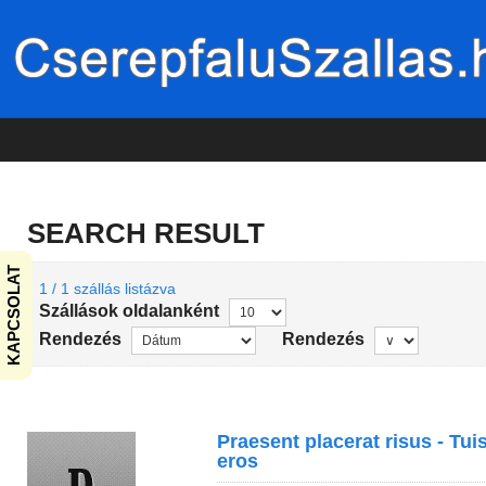
SEARCH RESULT
KAPCSOLAT
1 / 1 szállás listázva
Szállások oldalanként
Rendezés
Rendezés
Praesent placerat risus - Tui
eros