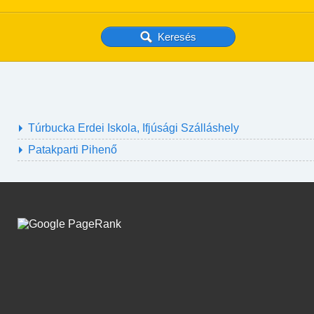
Túrbucka Erdei Iskola, Ifjúsági Szálláshely
Patakparti Pihenő